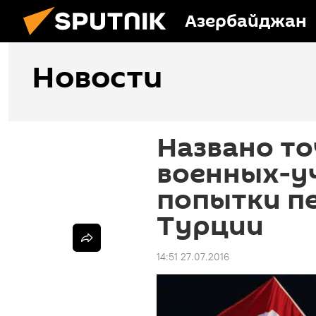
Азербайджан
Новости
Названо то
военных-у
попытки пе
Турции
14:51 27.07.2016