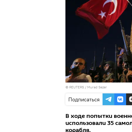
©
REUTERS
/ Murad Sezer
Подписаться
В ходе попытки военн
использовали 35 самол
корабля.