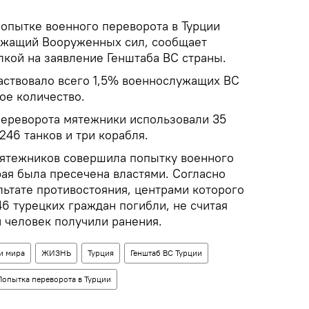
попытке военного переворота в Турции
ужащий Вооруженных сил, сообщает
кой на заявление Генштаба ВС страны.
частвовало всего 1,5% военнослужащих ВС
ое количество.
переворота мятежники использовали 35
246 танков и три корабля.
 мятежников совершила попытку военного
рая была пресечена властями. Согласно
льтате противостояния, центрами которого
46 турецких граждан погибли, не считая
 человек получили ранения.
и мира
ЖИЗНЬ
Турция
Генштаб ВС Турции
Попытка переворота в Турции