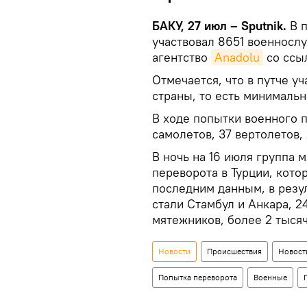
БАКУ, 27 июл – Sputnik.
В 
участвовал 8651 военносл
агентство
Anadolu
со ссыл
Отмечается, что в путче у
страны, то есть минимальн
В ходе попытки военного 
самолетов, 37 вертолетов, 
В ночь на 16 июля группа
переворота в Турции, кото
последним данным, в резу
стали Стамбул и Анкара, 2
мятежников, более 2 тысяч
Новости
Происшествия
Новост
Попытка переворота
Военные