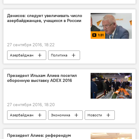
Сергей Марков
Референдум
Денисов: следует увеличивать число
азербайджанцев, учащихся в России
1:31
27 сентября 2016, 18:22
Азербайджан
Политика
Новости мира
МУЛЬТИМЕДИА
Россия
ЖИЗНЬ
Видео
Президент Ильхам Алиев посетил
оборонную выставку ADEX 2016
Пресс-центр
Россия
Валентин Денисов
ВУЗ
"Лучшие университеты"
27 сентября 2016, 18:20
Азербайджан
Экономика
Новости
Баку
ADEX 2016
Президент Алиев: референдум