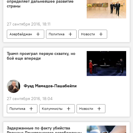
определяет дальнейшее развитие
страны
27 сентября 2016, 18:11
Азербайджан
Политика
Новости
Референдум
Трамп проиграл первую схватку, но
бой еще впереди
Фуад Мамедов-Пашабейли
27 сентября 2016, 18:04
Политика
Колумнисты
Новости
АНАЛИТИКА
Новости мира
США
Хиллари Клинтон
Дональд Трамп
Задержанные по факту убийства
Ровшана Лянкяранского освобождены