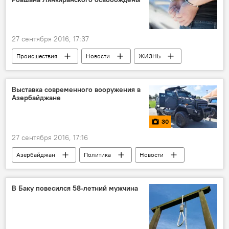
Теледебаты
27 сентября 2016, 17:37
Происшествия
Новости
ЖИЗНЬ
Турция
Задержание
Выставка современного вооружения в
Азербайджане
30
27 сентября 2016, 17:16
Азербайджан
Политика
Новости
Фото
МУЛЬТИМЕДИА
Баку
Закир Гасанов
В Баку повесился 58-летний мужчина
Министерство обороны Азербайджана
Министерство оборонной промышленности АР