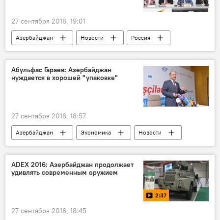
Отказ
27 сентября 2016, 19:01
Азербайджан
Новости
Россия
ЖИЗНЬ
Абульфас Гараев: Азербайджан
нуждается в хорошей "упаковке"
27 сентября 2016, 18:57
Азербайджан
Экономика
Новости
Абульфас Гараев
Министерство культуры и туризма АР
ADEX 2016: Азербайджан продолжает
удивлять современным оружием
Развитие
Шоппинг-фестиваль
"Открытое небо"
Рекреационные зоны
2:37
27 сентября 2016, 18:45