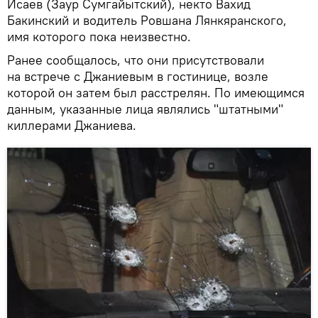
Исаев (Заур Сумгайытский), некто Вахид
Бакинский и водитель Ровшана Лянкяранского,
имя которого пока неизвестно.
Ранее сообщалось, что они присутствовали
на встрече с Джаниевым в гостинице, возле
которой он затем был расстрелян. По имеющимся
данным, указанные лица являлись "штатными"
киллерами Джаниева.