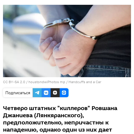
CC BY-SA 2.0
/
houstondwiPhotos mp
/
Handcuffs and a Car
Подписаться
Четверо штатных "киллеров" Ровшана
Джаниева (Лянкяранского),
предположительно, непричастны к
нападению, однако один из них дает