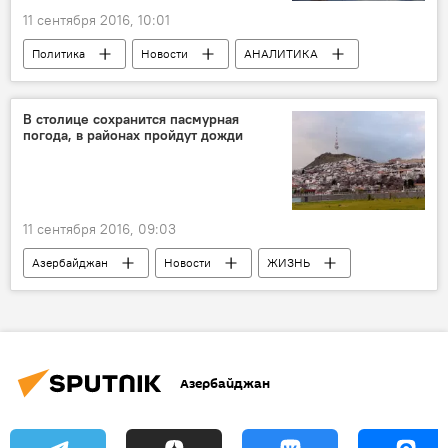
11 сентября 2016, 10:01
Политика
Новости
АНАЛИТИКА
Новости мира
ЖИЗНЬ
США
Абдул Нагиев
9/11
В столице сохранится пасмурная
погода, в районах пройдут дожди
11 сентября 2016, 09:03
Азербайджан
Новости
ЖИЗНЬ
Абшерон
Министерство экологии и природных ресурсов АР
Дожди
Град
Грозы
Азербайджан