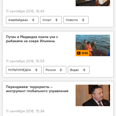
11 сентября 2016, 16:43
Азербайджан
Спорт
Новости
ЖИЗНЬ
Путин и Медведев поели ухи с
рыбаками на озере Ильмень
0:45
11 сентября 2016, 15:53
МУЛЬТИМЕДИА
Россия
Видео
Россия
Новгородская область
озеро Ильмен
Владимир Путин
Перенджиев: террористы –
инструмент глобального управления
Дмитрий Медведев
11 сентября 2016, 15:34