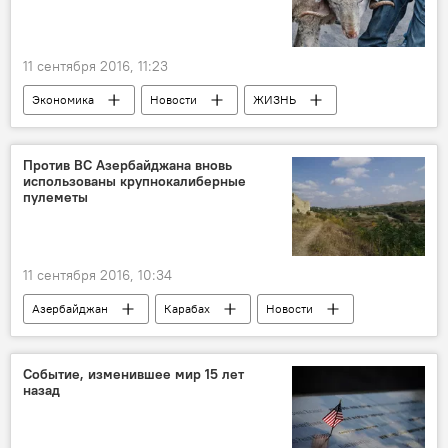
Бюллетени
11 сентября 2016, 11:23
Экономика
Новости
ЖИЗНЬ
Баку
Министерство сельского хозяйства Азербайджана
Против ВС Азербайджана вновь
использованы крупнокалиберные
Министерство экономики АР
пулеметы
Жертвоприношение
Гурбан байрам
11 сентября 2016, 10:34
Азербайджан
Карабах
Новости
Министерство обороны АР
Обстрел
Режим прекращения огня
Событие, изменившее мир 15 лет
назад
Крупнокалиберные пулеметы