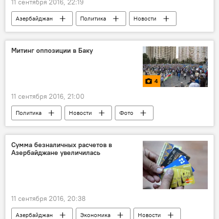
11 сентября 2016, 22:19
Азербайджан
Политика
Новости
Баку
Сиявуш Новрузов
Митинг
Референдум
Национальный совет
Митинг оппозиции в Баку
4
11 сентября 2016, 21:00
Политика
Новости
Фото
МУЛЬТИМЕДИА
Баку
Оппозиция
Митинг
Национальный совет
Сумма безналичных расчетов в
Азербайджане увеличилась
Азербайджан
11 сентября 2016, 20:38
Азербайджан
Экономика
Новости