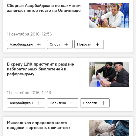
Антитеррористическая операция
Зачистка
Сборная Азербайджана по шахматам
занимает пятое место на Олимпиаде
11 сентября 2016, 12:56
Азербайджан
Спорт
Новости
ЖИЗНЬ
В среду ЦИК приступит к раздаче
избирательных бюллетеней к
референдуму
11 сентября 2016, 12:13
Азербайджан
Политика
Новости
ЖИЗНЬ
Мазахир Панахов
Центральная избирательная комиссия АР
Минсельхоз определил места
продажи жертвенных животных
Референдум
Наблюдатели