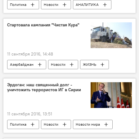
Политика
Новости
АНАЛИТИКА
Новости мира
США
Александр Перенджиев
Терроризм
Стартовала кампания "Чистая Кура"
9/11
11 сентября 2016, 14:48
Азербайджан
Новости
ЖИЗНЬ
Сальян
Сабирабад
Министерство экологии и природных ресурсов АР
Эрдоган: наш священный долг -
уничтожить террористов ИГ в Сирии
IDEA
Blue Marine Foundation (BMF)
"Чистая Кура"
11 сентября 2016, 13:51
Политика
Новости
Новости мира
Турция
Реджеп Тайип Эрдоган