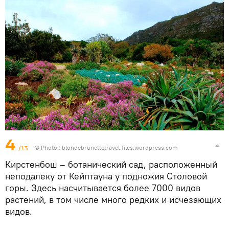
4
/13
© Photo :
blondebrunettetravel.files.wordpress.com
Кирстенбош – ботанический сад, расположенный
неподалеку от Кейптауна у подножия Столовой
горы. Здесь насчитывается более 7000 видов
растений, в том числе много редких и исчезающих
видов.