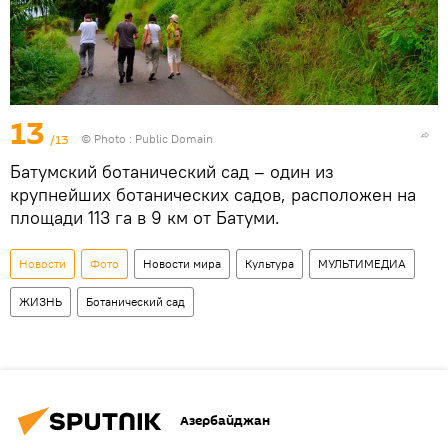
13
/13
© Photo : Public Domain
Батумский ботанический сад – один из
крупнейших ботанических садов, расположен на
площади 113 га в 9 км от Батуми.
Новости
Фото
Новости мира
Культура
МУЛЬТИМЕДИА
ЖИЗНЬ
Ботанический сад
Азербайджан