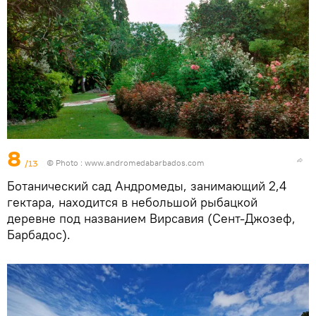
8
/13
© Photo :
www.andromedabarbados.com
Ботанический сад Андромеды, занимающий 2,4
гектара, находится в небольшой рыбацкой
деревне под названием Вирсавия (Сент-Джозеф,
Барбадос).