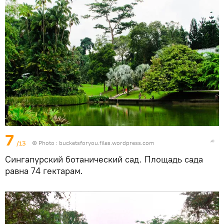
7
/13
© Photo :
bucketsforyou.files.wordpress.com
Сингапурский ботанический сад. Площадь сада
равна 74 гектарам.