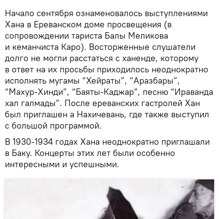
Начало сентября ознаменовалось выступлениями
Хана в Ереванском доме просвещения (в
сопровождении тариста Балы Меликова
и кеманчиста Каро). Восторженные слушатели
долго не могли расстаться с ханенде, которому
в ответ на их просьбы приходилось неоднократно
исполнять мугамы “Хейраты”, “Аразбары”,
“Махур-Хинди”, “Баяты-Каджар”, песню “Ираванда
хал галмады”. После ереванских гастролей Хан
был приглашен а Нахичевань, где также выступил
с большой программой.
В 1930-1934 годах Хана неоднократно приглашали
в Баку. Концерты этих лет были особенно
интересными и успешными.