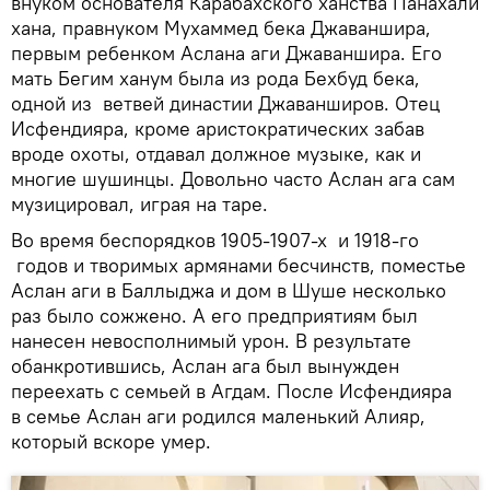
внуком основателя Карабахского ханства Панахали
хана, правнуком Мухаммед бека Джаваншира,
первым ребенком Аслана аги Джаваншира. Его
мать Бегим ханум была из рода Бехбуд бека,
одной из ветвей династии Джаванширов. Отец
Исфендияра, кроме аристократических забав
вроде охоты, отдавал должное музыке, как и
многие шушинцы. Довольно часто Аслан ага сам
музицировал, играя на таре.
Во время беспорядков 1905-1907-х и 1918-го
годов и творимых армянами бесчинств, поместье
Аслан аги в Баллыджа и дом в Шуше несколько
раз было сожжено. А его предприятиям был
нанесен невосполнимый урон. В результате
обанкротившись, Аслан ага был вынужден
переехать с семьей в Агдам. После Исфендияра
в семье Аслан аги родился маленький Алияр,
который вскоре умер.