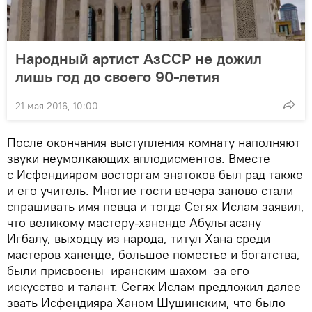
Народный артист АзССР не дожил
лишь год до своего 90-летия
21 мая 2016, 10:00
После окончания выступления комнату наполняют
звуки неумолкающих аплодисментов. Вместе
с Исфендияром восторгам знатоков был рад также
и его учитель. Многие гости вечера заново стали
спрашивать имя певца и тогда Сегях Ислам заявил,
что великому мастеру-ханенде Абульгасану
Игбалу, выходцу из народа, титул Хана среди
мастеров ханенде, большое поместье и богатства,
были присвоены иранским шахом за его
искусство и талант. Сегях Ислам предложил далее
звать Исфендияра Ханом Шушинским, что было