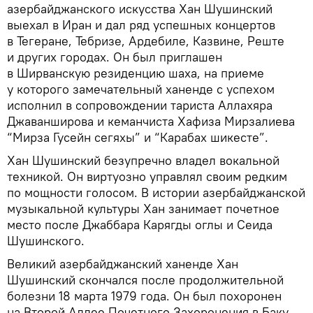
азербайджанского искусства Хан Шушинский
выехал в Иран и дал ряд успешных концертов
в Тегеране, Тебризе, Ардебиле, Казвине, Реште
и других городах. Он был приглашен
в Ширванскую резиденцию шаха, на приеме
у которого замечательный ханенде с успехом
исполнил в сопровождении тариста Аллахяра
Джаванширова и кеманчиста Хафиза Мирзалиева
“Мирза Гусейн сегяхы” и “Карабах шикесте”.
Хан Шушинский безупречно владел вокальной
техникой. Он виртуозно управлял своим редким
по мощности голосом. В истории азербайджанской
музыкальной культуры Хан занимает почетное
место после Джаббара Карягды оглы и Сеида
Шушинского.
Великий азербайджанский ханенде Хан
Шушинский скончался после продолжительной
болезни 18 марта 1979 года. Он был похоронен
на Второй Аллее Почетного Захоронения в Баку.