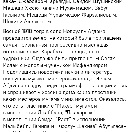
века- Джаббаром Гарьягды, Сеидом Шушинским,
Мешеди Хюсю, Кечячи Мухаммедом, Забул
Гасымом, Мешеди Мухаммедом Фарзалиевым,
Шекили Алескером.
Весной 1918 года в селе Новрузлу Агдама
проводится вечер, на который была приглашена
самая признанная прогрессивно мыслящая
интеллигенция Карабаха — певцы, поэты,
художники. Сюда же были приглашены Сегях
Ислам с молодым учеником Исфендияром.
Поделившись новостями науки и литературы,
послушав мугамы мастеров-ханенде, Ислам
Абдуллаев вдруг видит граммофон, стоящий у окна
и спрашивает у хозяина дома какие пластинки
каких мастеров мугама у них имеются. Оказалось,
что есть пластинки с "Махур" мугамом
в исполнении Джаббара, "Джахаргях"
в исполнении Сеида, "Раст" в исполнении
Малыбейли Гамида и "Кюрду- Шахназ" Абульгасан