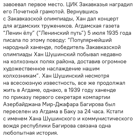
завоевал первое место. ЦИК Закавказья наградил
его Почетной грамотой. Вернувшись
с Закавказской олимпиады, Хан дал концерт
для агдамских тружеников. Агдамская газета
“Ленин ёлу” (”Ленинский путь”) 5 июля 1935 года
писала по этому поводу: “Популярнейший
народный ханенде, победитель Закавказской
олимпиады Хан Шушинский побывал недавно
на колхозных полях района, доставив огромное
художественное наслаждение нашим
колхозникам”. Хан Шушинский несмотря
на всесоюзную известность, все же продолжал
жить в Агдаме, однако, в 1939 году ханенде
по приказу первого секретаря компартии
Азербайджана Мир-Джафара Багирова был
переселен из Агдама в Баку за 24 часа. Кстати
с именем Хана Шушинского и коммунистического
вождя республики Багирова связана одна
любопытная история.