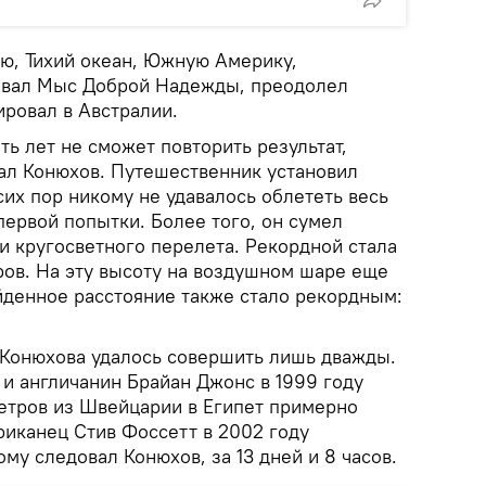
ю, Тихий океан, Южную Америку,
новал Мыс Доброй Надежды, преодолел
ровал в Австралии.
ь лет не сможет повторить результат,
ал Конюхов. Путешественник установил
сих пор никому не удавалось облететь весь
ервой попытки. Более того, он сумел
и кругосветного перелета. Рекордной стала
тров. На эту высоту на воздушном шаре еще
йденное расстояние также стало рекордным:
Конюхова удалось совершить лишь дважды.
и англичанин Брайан Джонс в 1999 году
етров из Швейцарии в Египет примерно
ериканец Стив Фоссетт в 2002 году
му следовал Конюхов, за 13 дней и 8 часов.