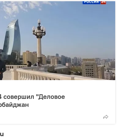
4 совершил "Деловое
ербайджан
ти