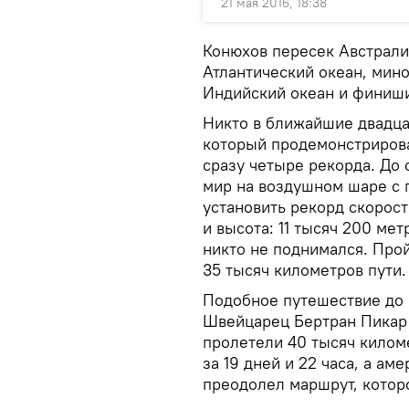
21 мая 2016, 18:38
Конюхов пересек Австрали
Атлантический океан, ми
Индийский океан и финиши
Никто в ближайшие двадцат
который продемонстриров
сразу четыре рекорда. До 
мир на воздушном шаре с п
установить рекорд скорост
и высота: 11 тысяч 200 ме
никто не поднимался. Про
35 тысяч километров пути.
Подобное путешествие до 
Швейцарец Бертран Пикар 
пролетели 40 тысяч килом
за 19 дней и 22 часа, а ам
преодолел маршрут, которо