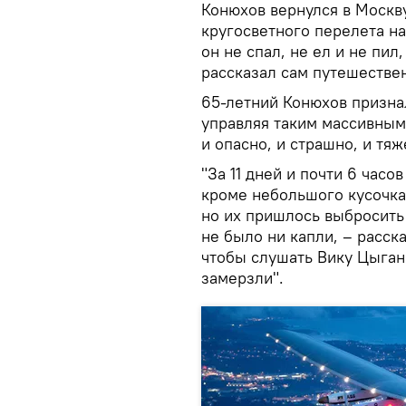
Конюхов вернулся в Москв
кругосветного перелета н
он не спал, не ел и не пил
рассказал сам путешестве
65-летний Конюхов призна
управляя таким массивным 
и опасно, и страшно, и тя
"За 11 дней и почти 6 часов
кроме небольшого кусочка 
но их пришлось выбросить 
не было ни капли, – расск
чтобы слушать Вику Цыган
замерзли".