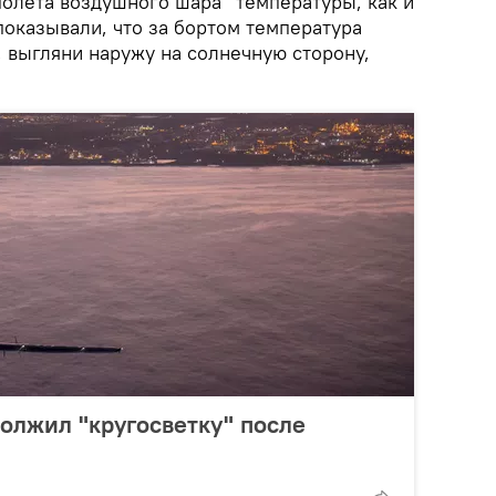
полета воздушного шара "температуры, как и
показывали, что за бортом температура
, выгляни наружу на солнечную сторону,
должил "кругосветку" после