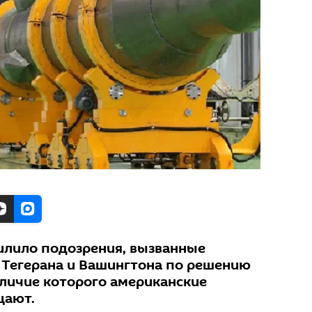
илило подозрения, вызванные
 Тегерана и Вашингтона по решению
личие которого американские
цают.