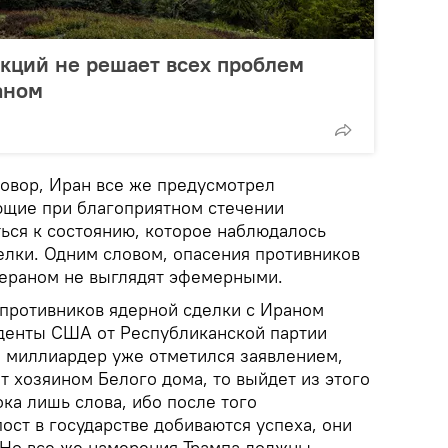
нкций не решает всех проблем
аном
говор, Иран все же предусмотрел
ющие при благоприятном стечении
ться к состоянию, которое наблюдалось
елки. Одним словом, опасения противников
гераном не выглядят эфемерными.
противников ядерной сделки с Ираном
иденты США от Республиканской партии
 миллиардер уже отметился заявлением,
ет хозяином Белого дома, то выйдет из этого
ока лишь слова, ибо после того
ост в государстве добиваются успеха, они
 Но все же намерения Трампа должны