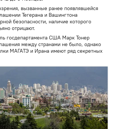
озрения, вызванные ранее появлявшейся
лашении Тегерана и Вашингтона
ной безопасности, наличие которого
ьяно отрицают.
ль госдепартамента США Марк Тонер
глашения между странами не было, однако
делки МАГАТЭ и Ирана имеют ряд секретных