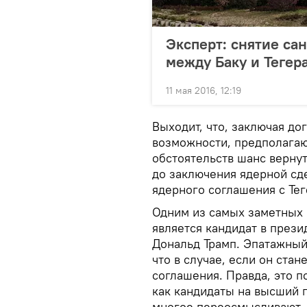
Эксперт: снятие са
между Баку и Тегер
11 мая 2016, 12:19
Выходит, что, заключая до
возможности, предполага
обстоятельств шанс верну
до заключения ядерной сд
ядерного соглашения с Те
Одним из самых заметных 
является кандидат в през
Дональд Трамп. Эпатажный
что в случае, если он стан
соглашения. Правда, это п
как кандидаты на высший п
многое переосмысливают.