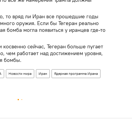
во, то вряд ли Иран все прошедшие годы
омного оружия. Если бы Тегеран реально
ная бомба могла появиться у иранцев где-то
 и косвенно сейчас, Тегеран больше пугает
, чем работает над достижением уровня,
я бомбы.
А
Новости мира
Иран
Ядерная программа Ирана