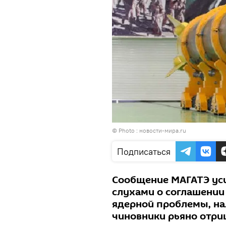
© Photo : новости-мира.ru
Подписаться
Сообщение МАГАТЭ ус
слухами о соглашении
ядерной проблемы, на
чиновники рьяно отри