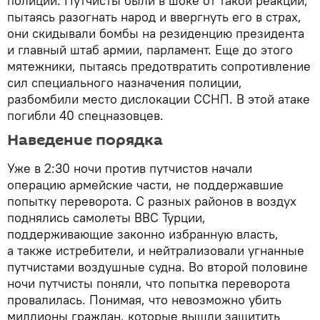
полиции. Путчисты были в шоке от такой реакции,
пытаясь разогнать народ и ввергнуть его в страх,
они скидывали бомбы на резиденцию президента
и главный штаб армии, парламент. Еще до этого
мятежники, пытаясь предотвратить сопротивление
сил специального назначения полиции,
разбомбили место дислокации ССНП. В этой атаке
погибли 40 спецназовцев.
Наведение порядка
Уже в 2:30 ночи против путчистов начали
операцию армейские части, не поддержавшие
попытку переворота. С разных районов в воздух
поднялись самолеты ВВС Турции,
поддерживающие законно избранную власть,
а также истребители, и нейтрализовали угнанные
путчистами воздушные судна. Во второй половине
ночи путчисты поняли, что попытка переворота
провалилась. Понимая, что невозможно убить
миллионы граждан, которые вышли защитить