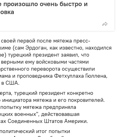
се произошло очень быстро и
новка
 своей первой после мятежа пресс-
име (сам Эрдоган, как известно, находился
ре) турецкий президент заявил, что
 верными ему войсковыми частями
арственного переворота осуществили
ама и проповедника Фетхуллаха Гюллена,
т в США.
ерта, турецкий президент конкретно
о инициатора мятежа и его покровителей.
, попытку мятежа предприняла
ецких военных", действовавшая
сах Соединенных Штатов Америки.
 политический итог попытки