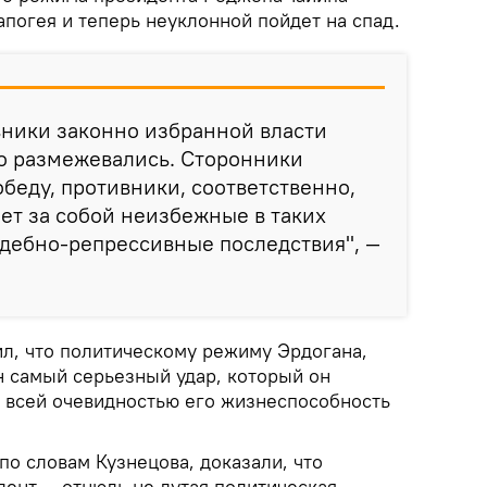
апогея и теперь неуклонной пойдет на спад.
вники законно избранной власти
но размежевались. Сторонники
беду, противники, соответственно,
чет за собой неизбежные в таких
удебно-репрессивные последствия", —
ил, что политическому режиму Эрдогана,
н самый серьезный удар, который он
о всей очевидностью его жизнеспособность
по словам Кузнецова, доказали, что
ент — отнюдь не дутая политическая