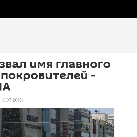
звал имя главного
о покровителей -
ША
 16.07.2016
)