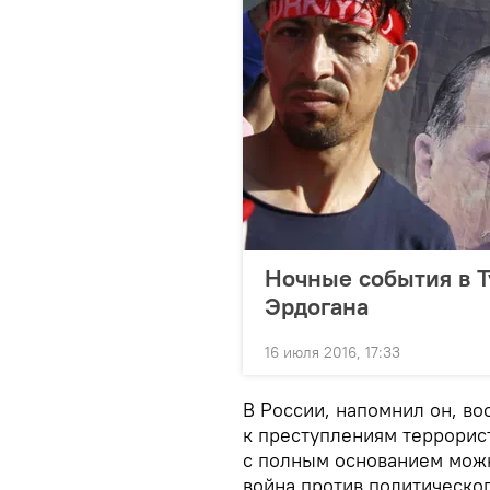
Ночные события в Т
Эрдогана
16 июля 2016, 17:33
В России, напомнил он, в
к преступлениям террорис
с полным основанием можн
война против политическо