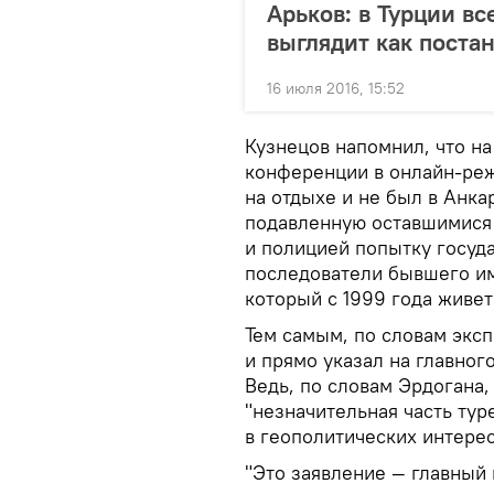
Арьков: в Турции в
выглядит как поста
16 июля 2016, 15:52
Кузнецов напомнил, что на
конференции в онлайн-реж
на отдыхе и не был в Анка
подавленную оставшимися
и полицией попытку госуд
последователи бывшего им
который с 1999 года живе
Тем самым, по словам эксп
и прямо указал на главног
Ведь, по словам Эрдогана
"незначительная часть тур
в геополитических интере
"Это заявление — главный