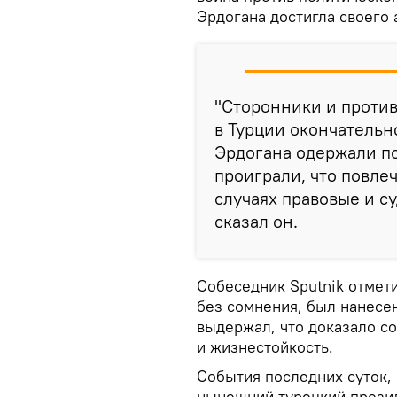
Эрдогана достигла своего 
"Сторонники и проти
в Турции окончатель
Эрдогана одержали по
проиграли, что повле
случаях правовые и с
сказал он.
Собеседник Sputnik отмет
без сомнения, был нанесе
выдержал, что доказало с
и жизнестойкость.
События последних суток, 
нынешний турецкий презид