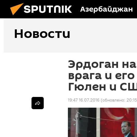
Азербайджан
Новости
Эрдоган на
врага и ег
Гюлен и С
19:47 16.07.2016
(обновлено:
20:15