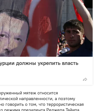
урции должны укрепить власть
ооруженный мятеж относится
тической направленности, а поэтому
о говорить о том, что террористическая
го режима президента Реджепа Тайипа