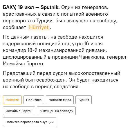
БАКУ, 19 июл — Sputnik.
Один из генералов,
арестованных в связи с попыткой военного
переворота в Турции, был выпущен на свободу,
сообщает
Hürriyet
.
По данным газеты, на свободе находится
задержанный полицией под утро 16 июля
командир 18-й механизированной дивизии,
дислоцированный в провинции Чанаккала, генерал
Исмайыл Гюрген.
Представший перед судом высокопоставленный
военный был освобожден. Он будет находиться
на свободе в период следствия.
Новости
Политика
Новости мира
Турция
Исмайыл Гюрген
Выпущен на свободу
Попытка переворота в Турции