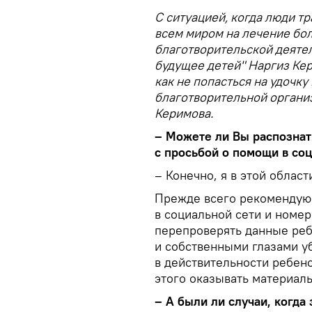
С ситуацией, когда люди т
всем миром на лечение бол
благотворительской деяте
будущее детей" Наргиз Кер
как не попасться на удочку
благотворительной организ
Керимова.
– Можете ли Вы распозна
с просьбой о помощи в со
– Конечно, я в этой област
Прежде всего рекомендую 
в социальной сети и номер
перепроверять данные ребе
и собственными глазами уб
в действительности ребено
этого оказывать материал
–
А были ли случаи, когд