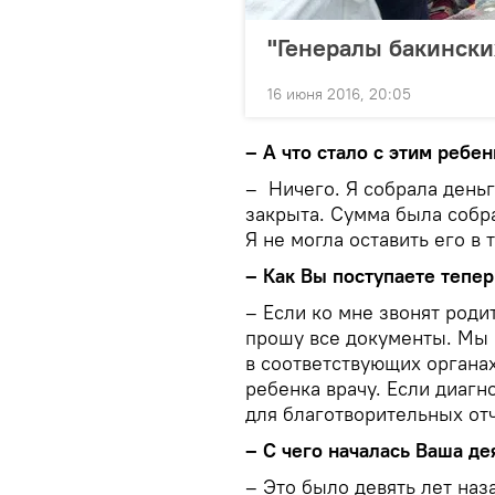
"Генералы бакински
16 июня 2016, 20:05
–
А что стало с этим ребе
– Ничего. Я собрала деньг
закрыта. Сумма была собра
Я не могла оставить его в 
–
Как Вы поступаете тепер
– Если ко мне звонят роди
прошу все документы. Мы
в соответствующих органа
ребенка врачу. Если диагн
для благотворительных от
–
С чего началась Ваша де
– Это было девять лет на