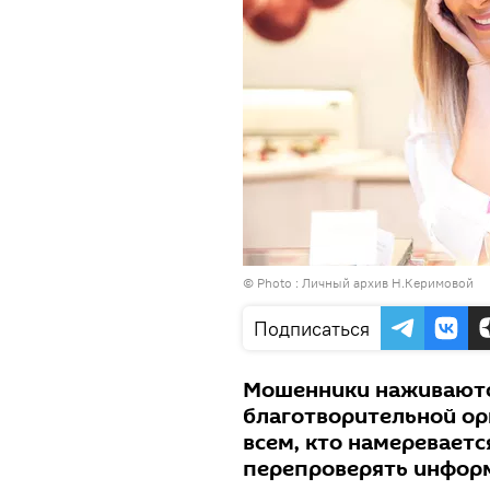
© Photo : Личный архив Н.Керимовой
Подписаться
Мошенники наживаются
благотворительной ор
всем, кто намеревает
перепроверять инфор