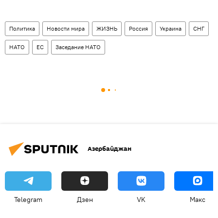
Политика
Новости мира
ЖИЗНЬ
Россия
Украина
СНГ
НАТО
ЕС
Заседание НАТО
Азербайджан
Telegram
Дзен
VK
Макс