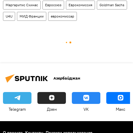
Маргаритис Схинас
Евросоюз
Еврокомиссия
Goldman Sachs
U4U
МИД Франции
еврокомиссар
Азербайджан
Telegram
Дзен
VK
Макс
О проекте
Контакты
Правила использования