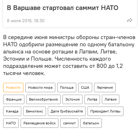
В Варшаве стартовал саммит НАТО
8 июля 2016, 18:30
В середине июня министры обороны стран-членов
НАТО одобрили размещение по одному батальону
альянса на основе ротации в Латвии, Литве,
Эстонии и Польше. Численность каждого
подразделения может составить от 800 до 1,2
тысячи человек.
Новости
Новости мира
Польша
США
Германия
Франция
Великобритания
Эстония
Литва
Латвия
Канада
Бенилюкс
Даля Грибаускайте
Президент Литвы
НАТО
Размещение войск
саммит
батальон