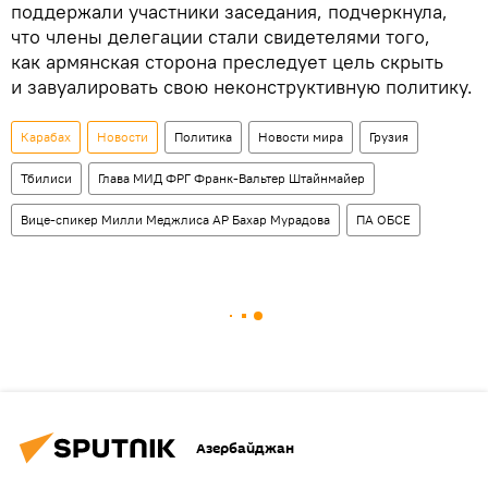
поддержали участники заседания, подчеркнула,
что члены делегации стали свидетелями того,
как армянская сторона преследует цель скрыть
и завуалировать свою неконструктивную политику.
Карабах
Новости
Политика
Новости мира
Грузия
Тбилиси
Глава МИД ФРГ Франк-Вальтер Штайнмайер
Вице-спикер Милли Меджлиса АР Бахар Мурадова
ПА ОБСЕ
Азербайджан