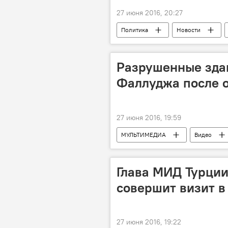
27 июня 2016, 20:27
Политика
Новости
Турция
Россия
Евг
Извинения
Разрушенные здан
Фаллуджа после о
27 июня 2016, 19:59
МУЛЬТИМЕДИА
Видео
Глава МИД Турции
совершит визит в
27 июня 2016, 19:22