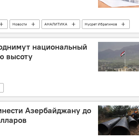
Новости
АНАЛИТИКА
Нусрет Ибрагимов
отека
Недвижимость
поднимут национальный
ю высоту
инести Азербайджану до
олларов