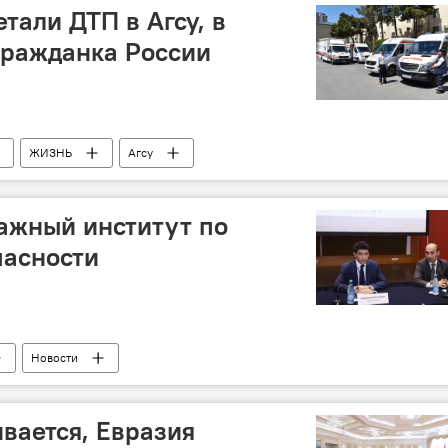
тали ДТП в Агсу, в
гражданка России
ЖИЗНЬ
Агсу
уациям АР
ДТП
Граждане России
ажный институт по
пасности
Новости
вается, Евразия