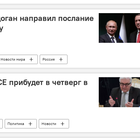
оган направил послание
у
Новости мира
Россия
Е прибудет в четверг в
Политика
Новости
нмайер
Визит