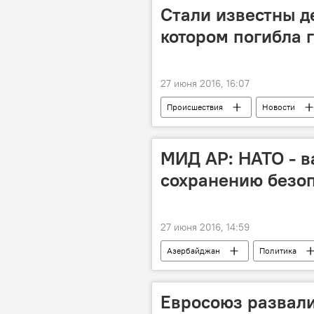
Стали известны де
котором погибла 
27 июня 2016, 16:07
Происшествия
Новости
Министерство по чрезвычайным сит
Азербайджан
МИД АР: НАТО - в
сохранению безо
27 июня 2016, 14:59
Азербайджан
Политика
Евросоюз развали