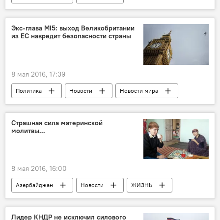
МУЛЬТИМЕДИА
ЖИЗНЬ
События и даты
Видео
Экс-глава MI5: выход Великобритании
из ЕС навредит безопасности страны
Годовщина Великой Победы
Истории Джабиш муаллима
8 мая 2016, 17:39
Политика
Новости
Новости мира
Страшная сила материнской
молитвы...
8 мая 2016, 16:00
Азербайджан
Новости
ЖИЗНЬ
Лидер КНДР не исключил силового