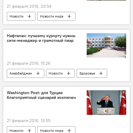
21 февраля 2016, 23:54
Новости
Новости мира
Нафталан: лучшему курорту нужны
сити-менеджер и грамотный пиар
21 февраля 2016, 15:26
Азербайджан
Новости
Здоровье
ЖИЗНЬ
Нафталан
Лечение
Санаторий
Курорт
Washington Post: для Турции
благоприятный сценарий исключен
21 февраля 2016, 13:55
Новости
Новости мира