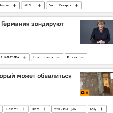
Россия
ЖИЗНЬ
Виктор Самарин
и Германия зондируют
АНАЛИТИКА
Новости мира
Россия
торый может обвалиться
11
Новости
Фото
МУЛЬТИМЕДИА
Баку