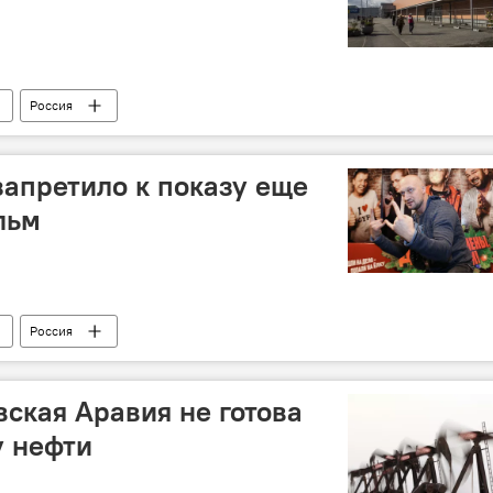
Россия
запретило к показу еще
льм
Россия
вская Аравия не готова
у нефти