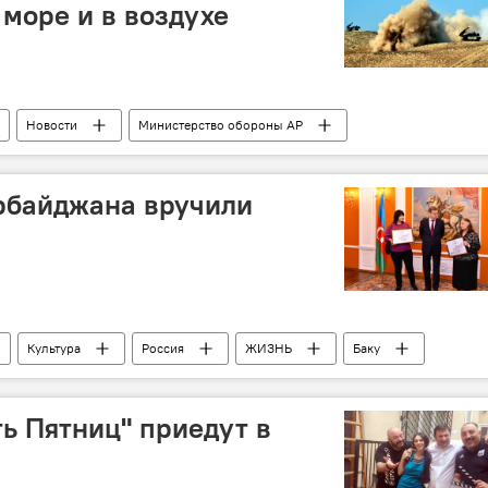
 море и в воздухе
Новости
Министерство обороны АР
рбайджана вручили
Культура
Россия
ЖИЗНЬ
Баку
тво России в Азербайджане
ть Пятниц" приедут в