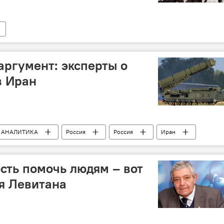
ргумент: эксперты о
в Иран
АНАЛИТИКА
Россия
Россия
Иран
Дружиловский
ЗРК С-300
ость помочь людям – вот
я Левитана