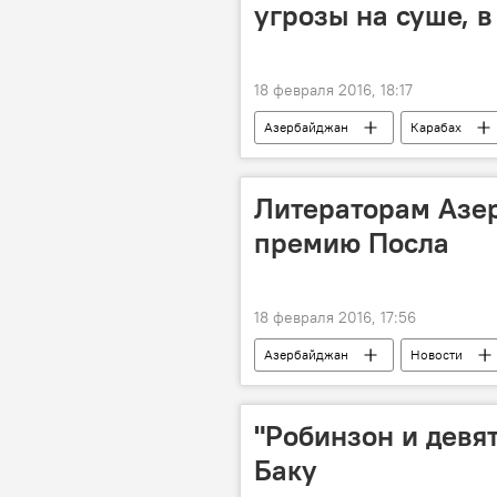
угрозы на суше, в
18 февраля 2016, 18:17
Азербайджан
Карабах
Литераторам Азе
премию Посла
18 февраля 2016, 17:56
Азербайджан
Новости
Владимир Дорохин
Посольс
"Робинзон и девя
Баку