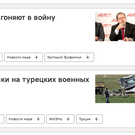
вгоняют в войну
Новости мира
Григорий Трофимчук
аки на турецких военных
Новости мира
ЖИЗНЬ
Турция