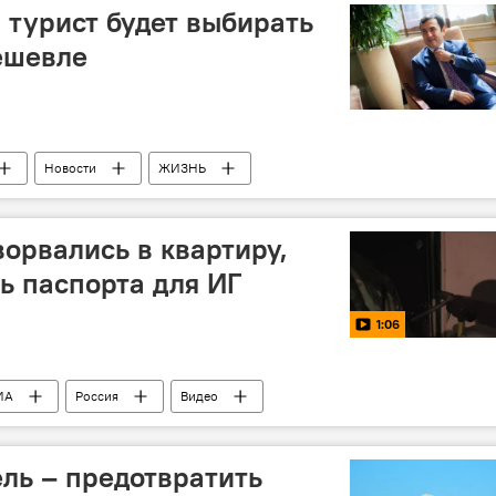
турист будет выбирать
ешевле
Новости
ЖИЗНЬ
жана Нахид Багиров
Выездной туризм
орвались в квартиру,
ь паспорта для ИГ
1:06
ИА
Россия
Видео
ель – предотвратить