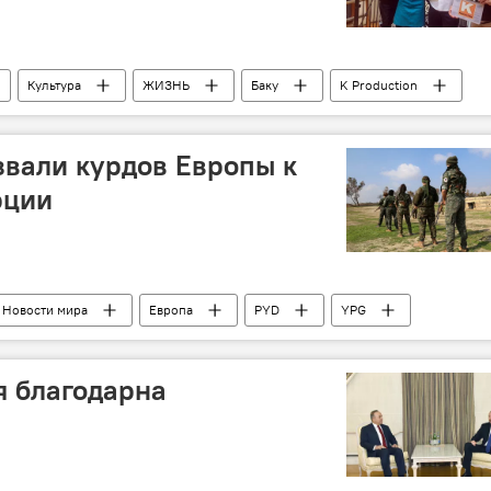
Культура
ЖИЗНЬ
Баку
K Production
Кино
Презентация
вали курдов Европы к
рции
Новости мира
Европа
PYD
YPG
я благодарна