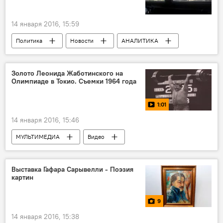
14 января 2016, 15:59
Политика
Новости
АНАЛИТИКА
Новости мира
Узеир Джафаров
Александр Разуваев
ИГ
Золото Леонида Жаботинского на
Олимпиаде в Токио. Съемки 1964 года
Террористическая угроза
1:01
14 января 2016, 15:46
МУЛЬТИМЕДИА
Видео
Выставка Гафара Сарывелли - Поэзия
картин
9
14 января 2016, 15:38