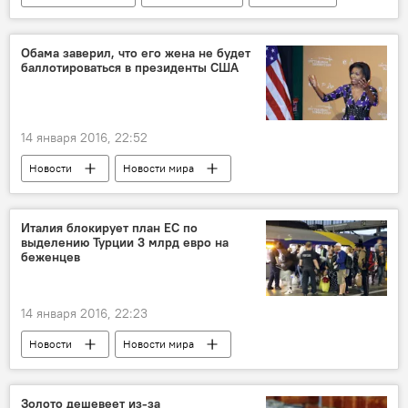
Новости мира
Джавид Гурбанов
Мамука Бахтадзе
Аскар Мамин
Обама заверил, что его жена не будет
баллотироваться в президенты США
Александр Завгородный
ТРАСЕКА
Железные дороги
14 января 2016, 22:52
Новости
Новости мира
Италия блокирует план ЕС по
выделению Турции 3 млрд евро на
беженцев
14 января 2016, 22:23
Новости
Новости мира
Золото дешевеет из-за