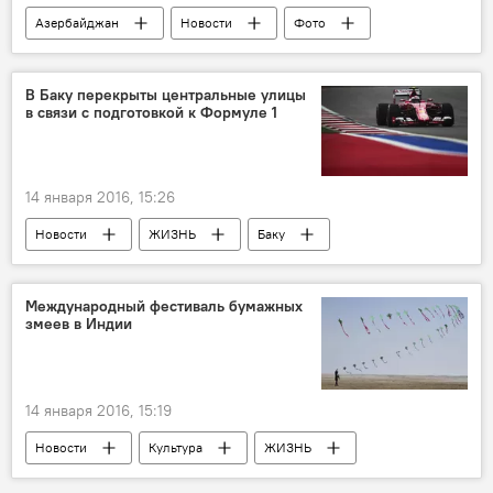
Азербайджан
Новости
Фото
Культура
МУЛЬТИМЕДИА
ЖИЗНЬ
Баку
Выставка
В Баку перекрыты центральные улицы
в связи с подготовкой к Формуле 1
14 января 2016, 15:26
Новости
ЖИЗНЬ
Баку
Baku City Circuit
BCC
Ремонт улиц
Международный фестиваль бумажных
змеев в Индии
14 января 2016, 15:19
Новости
Культура
ЖИЗНЬ
События и даты
Индия
Фестиваль