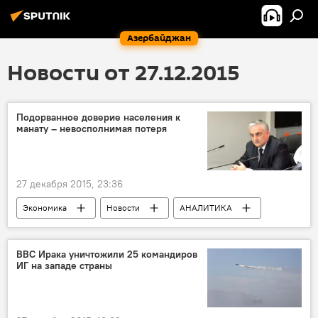
Азербайджан
Новости от 27.12.2015
Подорванное доверие населения к
манату – невосполнимая потеря
27 декабря 2015, 23:36
Экономика
Новости
АНАЛИТИКА
Фуад Ализаде
Курс
Манат
Азербайджан
ВВС Ирака уничтожили 25 командиров
ИГ на западе страны