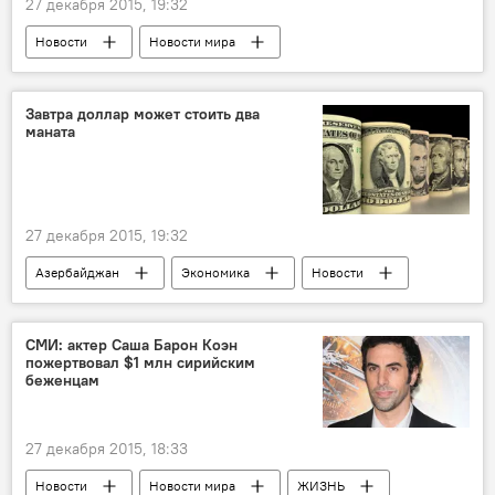
27 декабря 2015, 19:32
Новости
Новости мира
Завтра доллар может стоить два
маната
27 декабря 2015, 19:32
Азербайджан
Экономика
Новости
Баку
манат, девальвация, эксперт
Курс
СМИ: актер Саша Барон Коэн
пожертвовал $1 млн сирийским
беженцам
27 декабря 2015, 18:33
Новости
Новости мира
ЖИЗНЬ