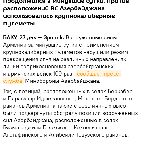
продолжился в минувшие сутки, против
расположений ВС Азербайджана
использовались крупнокалиберные
пулеметы.
БАКУ, 27 дек — Sputnik.
Вооруженные силы
Армении за минувшие сутки с применением
крупнокалиберных пулеметов нарушили режим
прекращения огня на различных направлениях
линии соприкосновения азербайджанских
и армянских войск 109 раз,
сообщает пресс-
служба
Минобороны Азербайджана.
Так, с позиций, расположенных в селах Беркабер
и Паравакар Иджеванского, Мосесгех Бердского
районов Армении, а также с безымянных высот
были подвергнуты обстрелу позиции вооруженных
сил Азербайджана, расположенные в селах
Гызылгаджили Газахского, Кехнегышлаг
Агстафинского и Алибейли Товузского районов.