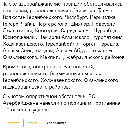
Также азербайджанские позиции обстреливались
с позиций, расположенных вблизи сел Талыш,
Гюлюстан Геранбойского, Чилябурт, Йарымджа,
Гекарх, Чайлы Тертерского, Шихлар, Новрузлу,
Джавахирли, Кенгерли, Сарыджалы, Шураабад,
Юсифджанлы, Намирли Агдамского, Куропаткино
Ходжавендского, Гараханбейли, Горган, Горадиз,
Ашагы Сеидахмедли, Ашагы Абдуррахманлы
Физулинского, Мехдили Джебраильского районов,
Кроме того, обстрел велся с позиций,
расположенных на безымянных высотах
Геранбойского, Ходжавендского, Физулинского
и Джебраильского районов.
С учетом оперативной обстановки, ВС
Азербайджана нанесли по позициям противника
110 огневых ударов.
Карабах
Новости
Азербайджан