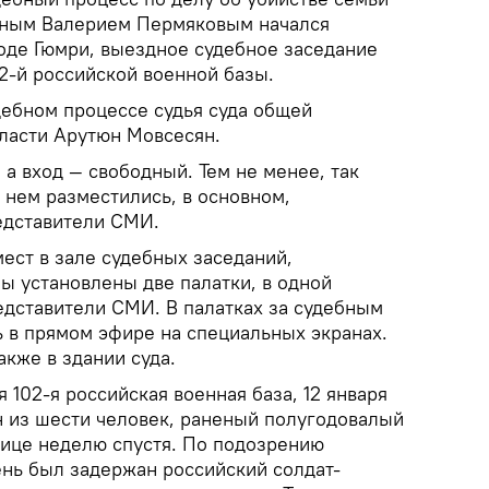
нным Валерием Пермяковым начался
роде Гюмри, выездное судебное заседание
2-й российской военной базы.
дебном процессе судья суда общей
ласти Арутюн Мовсесян.
 а вход — свободный. Тем не менее, так
в нем разместились, в основном,
едставители СМИ.
ест в зале судебных заседаний,
ы установлены две палатки, в одной
дставители СМИ. В палатках за судебным
 в прямом эфире на специальных экранах.
кже в здании суда.
 102-я российская военная база, 12 января
н из шести человек, раненый полугодовалый
нице неделю спустя. По подозрению
ень был задержан российский солдат-