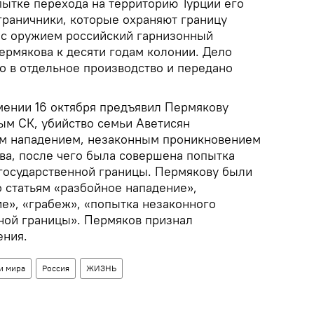
пытке перехода на территорию Турции его
граничники, которые охраняют границу
 с оружием российский гарнизонный
ермякова к десяти годам колонии. Дело
о в отдельное производство и передано
ении 16 октября предъявил Пермякову
ым СК, убийство семьи Аветисян
м нападением, незаконным проникновением
ва, после чего была совершена попытка
государственной границы. Пермякову были
 статьям «разбойное нападение»,
е», «грабеж», «попытка незаконного
ной границы». Пермяков признал
ения.
и мира
Россия
ЖИЗНЬ