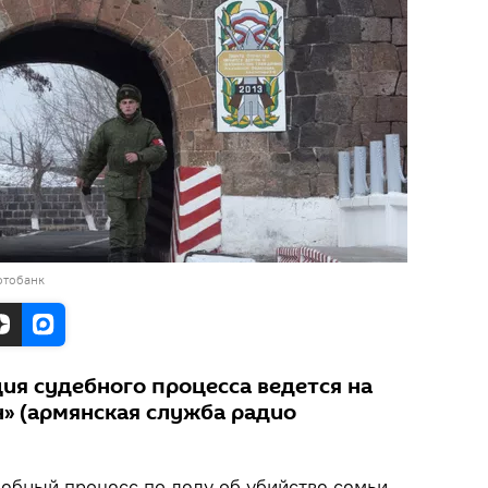
отобанк
ия судебного процесса ведется на
н» (армянская служба радио
ебный процесс по делу об убийстве семьи