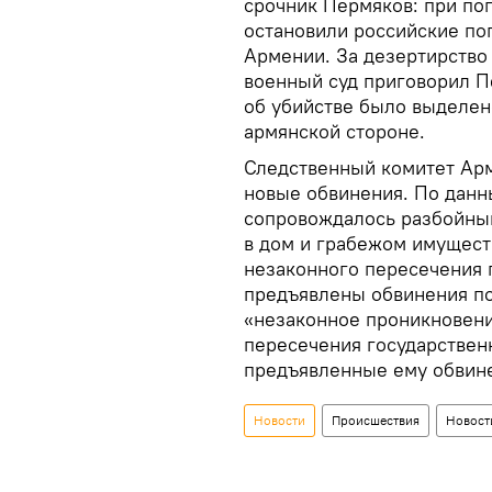
срочник Пермяков: при по
остановили российские по
Армении. За дезертирство
военный суд приговорил П
об убийстве было выделен
армянской стороне.
Следственный комитет Арм
новые обвинения. По данн
сопровождалось разбойны
в дом и грабежом имущест
незаконного пересечения 
предъявлены обвинения по
«незаконное проникновени
пересечения государствен
предъявленные ему обвин
Новости
Происшествия
Новост