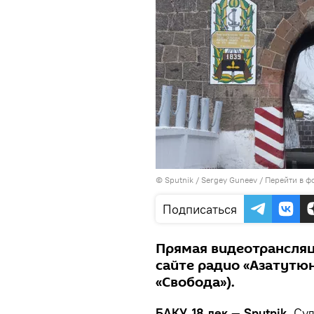
© Sputnik / Sergey Guneev
/
Перейти в ф
Подписаться
Прямая видеотрансляц
сайте радио «Азатутю
«Свобода»).
БАКУ, 18 дек — Sputnik.
Суд