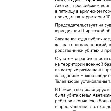
Аветисян российским вое
в пятницу в армянском го
проходит на территории 10
Председательствует на су
юрисдикции Ширакской об
Заседание суда публичное,
как зал очень маленький, 
родственники убитых и пр
С учетом ограниченности м
на территории военной баз
из которых размещены пре
заседанием можно следить
Телевизоры установлены та
В Гюмри, где дислоцируется
была убита семья Аветися
ребенок скончался в боль
в преступлении в тот же д