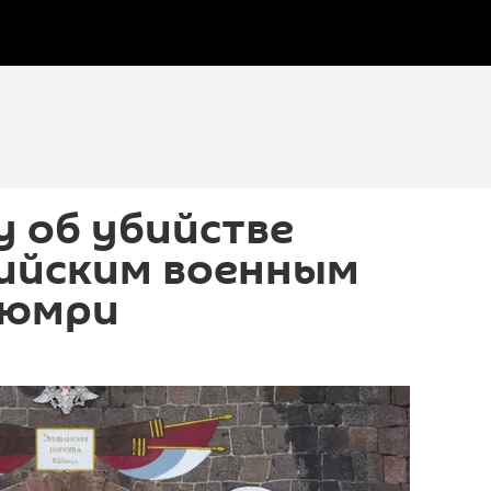
у об убийстве
сийским военным
Гюмри