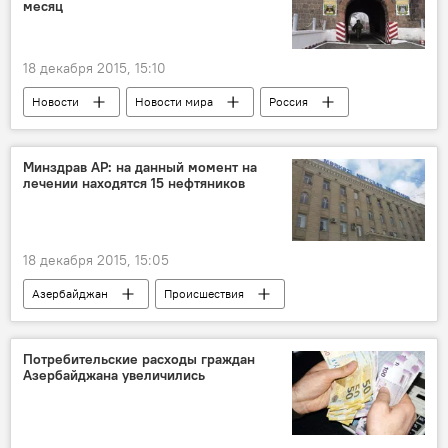
месяц
18 декабря 2015, 15:10
Новости
Новости мира
Россия
ЖИЗНЬ
Минздрав АР: на данный момент на
лечении находятся 15 нефтяников
18 декабря 2015, 15:05
Азербайджан
Происшествия
Новости
Здоровье
ЖИЗНЬ
Последствия трагедии на "Гюнешли"
Потребительские расходы граждан
Азербайджана увеличились