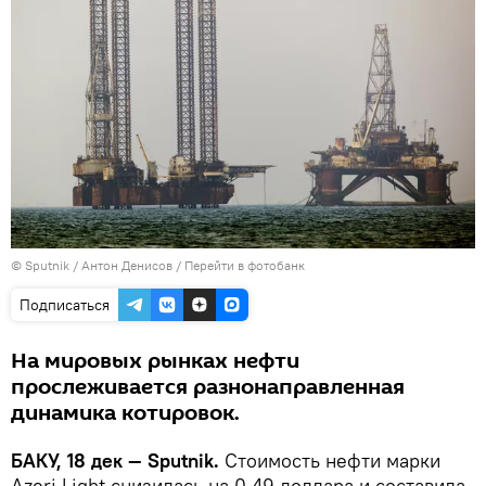
© Sputnik / Антон Денисов
/
Перейти в фотобанк
Подписаться
На мировых рынках нефти
прослеживается разнонаправленная
динамика котировок.
БАКУ, 18 дек — Sputnik.
Стоимость нефти марки
Azeri Light снизилась на 0,49 доллара и составила