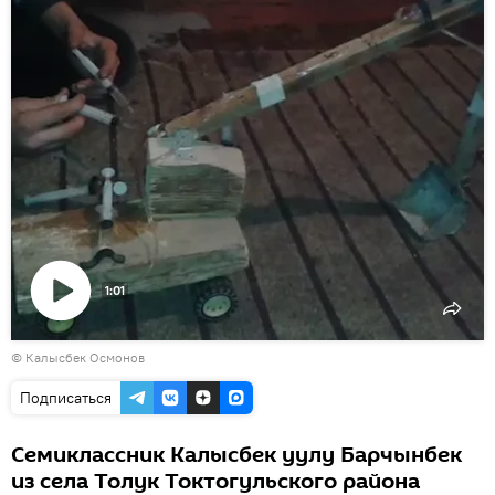
1:01
Воспроизвести
© Калысбек Осмонов
видео
Подписаться
Семиклассник Калысбек уулу Барчынбек
из села Толук Токтогульского района