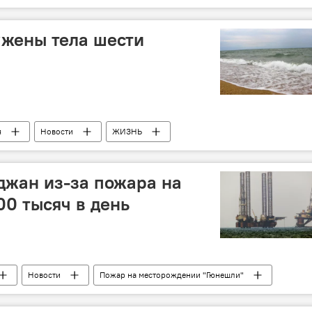
ужены тела шести
я
Новости
ЖИЗНЬ
джан из-за пожара на
00 тысяч в день
Новости
Пожар на месторождении "Гюнешли"