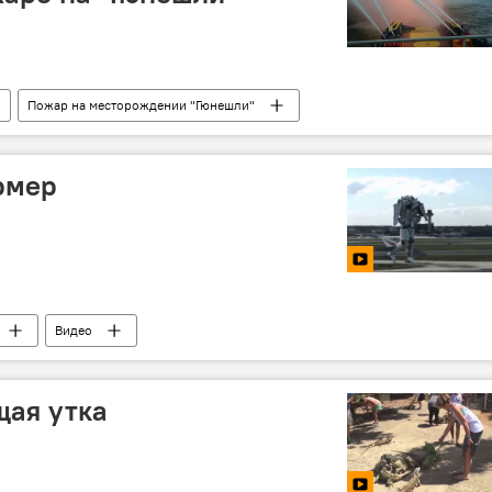
Пожар на месторождении "Гюнешли"
рмер
Видео
щая утка