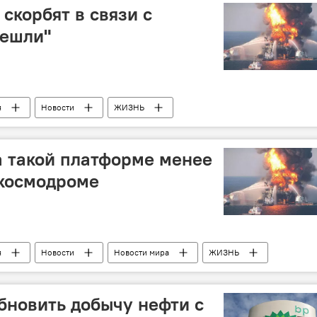
скорбят в связи с
нешли"
я
Новости
ЖИЗНЬ
а такой платформе менее
 космодроме
я
Новости
Новости мира
ЖИЗНЬ
обновить добычу нефти с