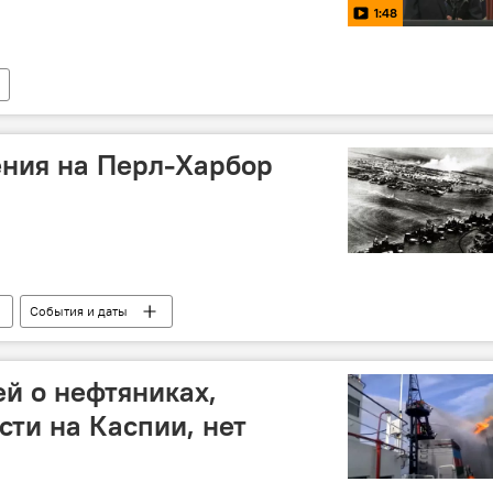
1:48
ения на Перл-Харбор
События и даты
ей о нефтяниках,
сти на Каспии, нет