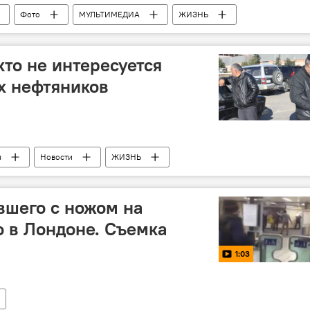
Фото
МУЛЬТИМЕДИА
ЖИЗНЬ
кто не интересуется
х нефтяников
я
Новости
ЖИЗНЬ
вшего с ножом на
 в Лондоне. Съемка
1:03