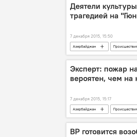
Деятели культуры 
трагедией на "Гю
7 декабря 2015, 15:50
Азербайджан
Происшестви
Эксперт: пожар н
вероятен, чем на
7 декабря 2015, 15:17
Азербайджан
Происшестви
Пожар на месторождении "Гюнешли"
BP готовится воз