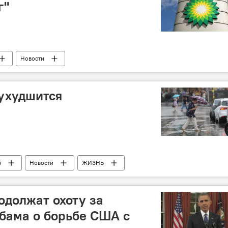
г"
Новости
 ухудшится
я
Новости
ЖИЗНЬ
должат охоту за
бама о борьбе США с