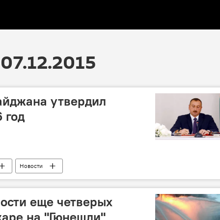
07.12.2015
айджана утвердил
 год
Новости
ости еще четверых
аре на "Гюнешли"