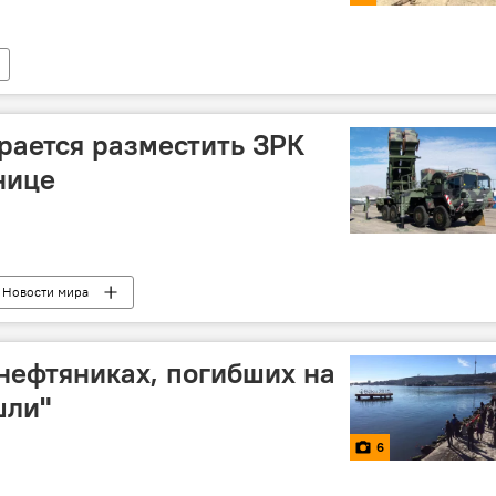
рается разместить ЗРК
нице
Новости мира
 нефтяниках, погибших на
шли"
6