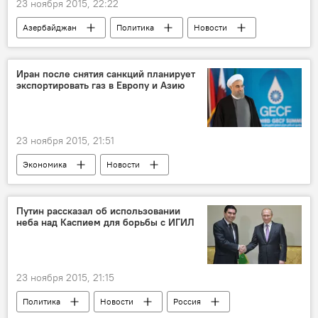
23 ноября 2015, 22:22
Азербайджан
Политика
Новости
Первая леди Азербайджана Мехрибан Алиева
Фонд Гейдара Алиева
Иран после снятия санкций планирует
экспортировать газ в Европу и Азию
Открытие детского сада-яслей
Открытие
Дошкольное учебное заведение
Бузовна
23 ноября 2015, 21:51
Экономика
Новости
Новости мира
Иран
Президент Ирана Хасан Роухани
ФСЭГ
Путин рассказал об использовании
неба над Каспием для борьбы с ИГИЛ
Форум стран-экспортеров газа (ФСЭГ)
Поставки газа
Санкции
Экспорт
Голубое топливо
23 ноября 2015, 21:15
Политика
Новости
Россия