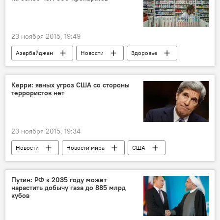
ИГИЛ
Обращение к парламенту
Операция
Противодействие терроризму
Военная кампания
23 ноября 2015, 19:49
Азербайджан
Новости
Здоровье
ЖИЗНЬ
Тарифный (ценовой) совет
Снижение цен на лекарства
Продажа
Керри: явных угроз США со стороны
террористов нет
Аптеки
Препараты
Подтвержденные цены
23 ноября 2015, 19:34
Новости
Новости мира
США
Госсекретарь США Джон Керри
ИГИЛ
Угроза терактов
Угроза
Опасность
Путин: РФ к 2035 году может
нарастить добычу газа до 885 млрд
Террористы-одиночки
кубов