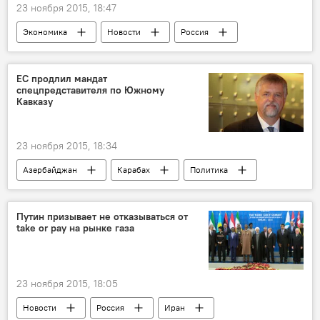
23 ноября 2015, 18:47
Экономика
Новости
Россия
Иран
Тегеран
ФСЭГ
Форум стран-экспортеров газа (ФСЭГ)
ЕС продлил мандат
спецпредставителя по Южному
Добыча
Прогнозы
Прирост
Кавказу
Производство газа
Энергостратегия
23 ноября 2015, 18:34
Азербайджан
Карабах
Политика
Новости
Европа
Герберт Зальбер
Европейский союз
Продление мандата
Путин призывает не отказываться от
take or pay на рынке газа
Евросоюз
Южный Кавказ
Спецпредставитель
23 ноября 2015, 18:05
Новости
Россия
Иран