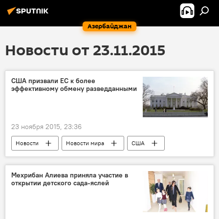
Азербайджан
Новости от 23.11.2015
США призвали ЕС к более
эффективному обмену разведданными
23 ноября 2015, 23:36
Новости
Новости мира
США
Представитель Белого дома Джош Эрнест
ЕС
Обмен разведданными
Угроза
Мехрибан Алиева приняла участие в
открытии детского сада-яслей
Противодействие терроризму
Эффективность
Обмен информацией