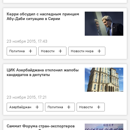
Тегеран
Форум стран-экспортеров газа (ФСЭГ)
Керри обсудил с наследным принцем
Абу-Даби ситуацию в Сирии
Долгосрочные контракты
Принцип "бери или плати"
ФСЭГ
23 ноября 2015, 17:43
Политика
Новости
Новости мира
ЦИК Азербайджана отклонил жалобы
кандидатов в депутаты
23 ноября 2015, 17:21
Азербайджан
Политика
Новости
Саммит Форума стран-экспортеров