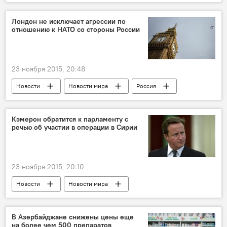
Россия
Туркменистан
Гурбангулы Бердымухамедов
ИГИЛ
Лондон не исключает агрессии по
отношению к НАТО со стороны России
Использование воздушного пространства
Каспий
Противодействие терроризму
Усилия
Неудобства
Соседи
23 ноября 2015, 20:48
Новости
Новости мира
Россия
Россия
Великобритания
НАТО
Британская стратегия
Угроза России
Кэмерон обратится к парламенту с
речью об участии в операции в Сирии
Реакция
Труднопредсказуемость
23 ноября 2015, 20:10
Новости
Новости мира
Великобритания
Премьер-министр Великобритании Дэвид Кэмерон
В Азербайджане снижены цены еще
на более чем 500 препаратов