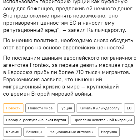
использовать территорию Турции как буферную
зону для беженцев, предложив ей немного денег.
Это предложение принять невозможно, оно
противоречит ценностям ЕС и наносит ему
репутационный вред", — заявил Кылычдароглу.
По мнению политика, необходимо снова обсудить
этот вопрос на основе европейских ценностей.
По последним данным европейского пограничного
агентства Frontex, за первые девять месяцев года
в Евросоюз прибыли более 710 тысяч мигрантов.
Еврокомиссия заявила, что нынешний
миграционный кризис в мире — крупнейший
со времен Второй мировой войны.
Новости
Новости мира
Турция
Кемаль Кылычдароглу
ЕС
Народно-республиканская партия
Проблема нелегальной миграции
Кризис
Беженцы
Национальные интересы
Нагрузка