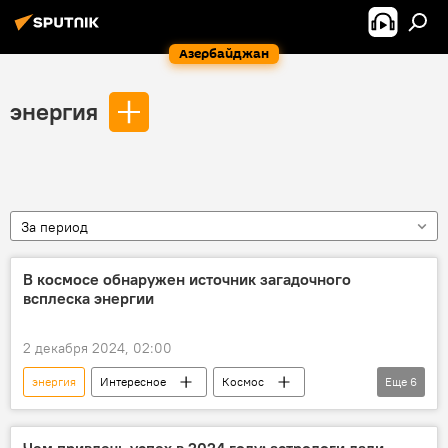
Азербайджан
энергия
За период
В космосе обнаружен источник загадочного
всплеска энергии
2 декабря 2024, 02:00
энергия
Интересное
Космос
Еще
6
Вселенная
галактика
Млечный Путь
Звезда
сигнал