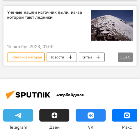
Новости мира
Китай
Землетрясение
Подземные толчки
Ученые нашли источник пыли, из-за
которой тают ледники
очаг землетрясения
массовая гибель
Катастрофа
Стихийное бедствие
15 октября 2023, 01:00
Тибетское нагорье
Новости
Китай
Еще
5
ледники.
таяние
пыль
Пустыня
Исследование
Азербайджан
Telegram
Дзен
VK
Макс