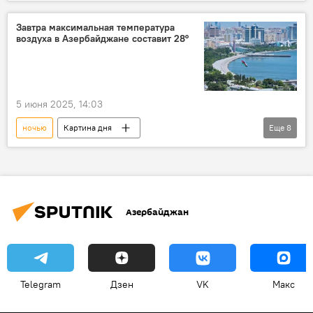
Абшерон
Прогноз погоды
Азербайджан
тепло
днем
Завтра максимальная температура
воздуха в Азербайджане составит 28°
Ветер
5 июня 2025, 14:03
ночью
Картина дня
Еще
8
Национальный департамент гидрометеорологии
Азербайджан
Прогноз погоды
дождь
днем
снег
Ливень
Азербайджан
осадки
Telegram
Дзен
VK
Макс