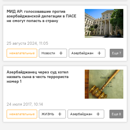
МИД Азербайджана
Азербайджан
Госдум РФ
Депутат
лица
МИД АР: голосовавшие против
азербайджанской делегации в ПАСЕ
Персона нон грата
запрет на въезд
не смогут попасть в страну
антиазербайджанские заявления
Айхан Гаджизаде
Россия
25 августа 2024, 11:05
Единая Россия
нежелательные
Новости
Азербайджан
Еще
7
МИД АР
Айхан Гаджизаде
ПАСЕ
Делегация Азербайджана в ПАСЕ
Мандат
Азербайджанец через суд хотел
назвать сына в честь террориста
лица
Оскорбление
номер 1
24 июля 2017, 10:14
нежелательные
ЖИЗНЬ
Азербайджан
Еще
8
Новости
Саялы Садыгова