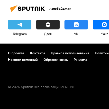
Исламское государство
ИГ
Азербайджан
Совет безопасности ООН
З
Сирийское урегулирование
коммюнике
Telegram
Дзен
VK
Макс
О проекте
Контакты
Правила использования
Политик
Новости компаний
Обратная связь
Реклама
© 2026 Sputnik Все права защищены. 18+