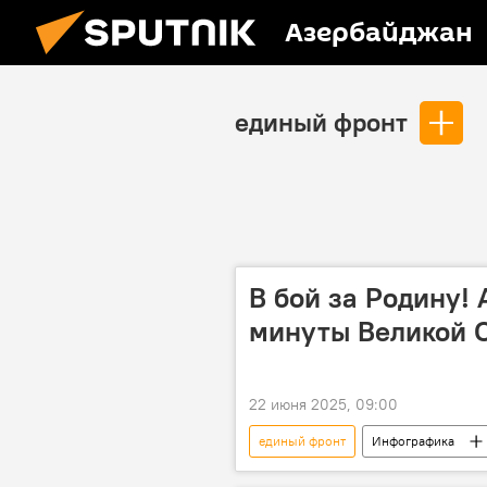
Азербайджан
единый фронт
В бой за Родину!
минуты Великой 
22 июня 2025, 09:00
единый фронт
Инфографика
Великая Победа
Великая От