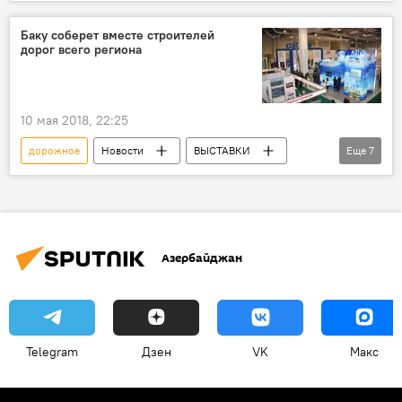
Управление
Баку соберет вместе строителей
дорог всего региона
10 мая 2018, 22:25
дорожное
Новости
ВЫСТАВКИ
Еще
7
Азербайджан
Экономика
Баку
Road & Traffic
Компании
Регион
строительство
Азербайджан
Telegram
Дзен
VK
Макс