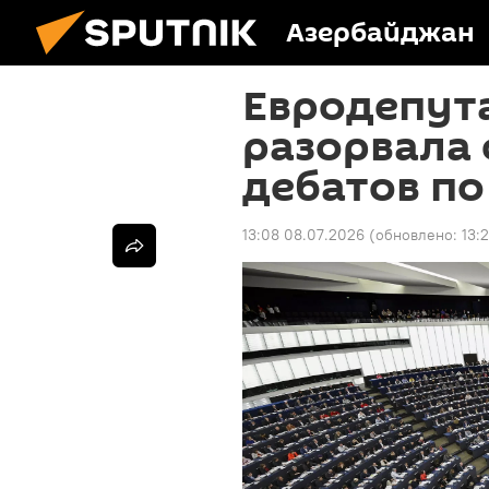
Азербайджан
Евродепут
разорвала 
дебатов по
13:08 08.07.2026
(обновлено:
13: