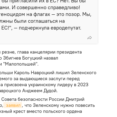
 бы пригласили их в ЕС? Нет. Вы бы
ами. И совершенно справедливо!
геноцидом на флагах — это позор. Мы,
олжны были соглашаться на
ЕС!", — подчеркнула евродепутат.
 резне, глава канцелярии президента
 Збигнев Богуцкий назвал
и "Малопольшей".
Польши Кароль Навроцкий лишил Зеленского
аемого за выдающиеся заслуги перед
ла присвоена украинскому лидеру в 2023
авроцкого Анджеем Дудой.
 Совета безопасности России Дмитрий
о,
 заявил
, что Зеленскому нужно повесить
езный крест вместо польского ордена