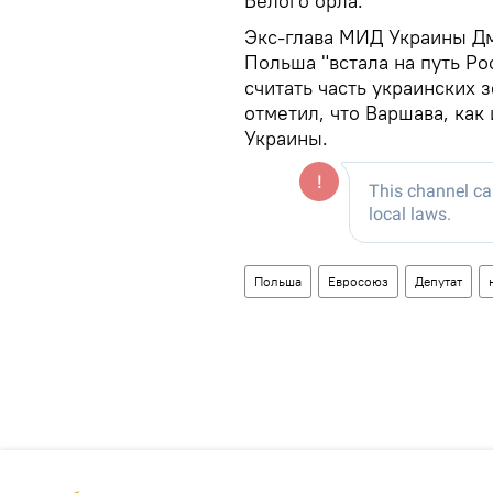
Белого орла.
Экс-глава МИД Украины Дм
Польша "встала на путь Ро
считать часть украинских 
отметил, что Варшава, как
Украины.
Польша
Евросоюз
Депутат