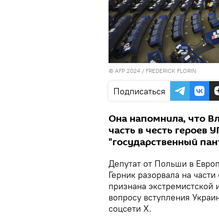
© AFP 2024 / FREDERICK FLORIN
Подписаться
Она напомнила, что В
часть в честь героев У
"государственный пан
Депутат от Польши в Евро
Герник разорвала на части
признана экстремистской и
вопросу вступления Украи
соцсети Х.