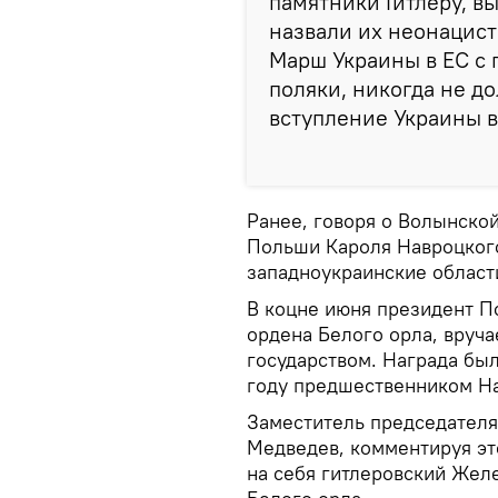
памятники Гитлеру, вы
назвали их неонацист
Марш Украины в ЕС с 
поляки, никогда не д
вступление Украины в 
Ранее, говоря о Волынской
Польши Кароля Навроцкого
западноукраинские област
В коцне июня президент 
ордена Белого орла, вруч
государством. Награда бы
году предшественником Н
Заместитель председателя
Медведев, комментируя эт
на себя гитлеровский Жел