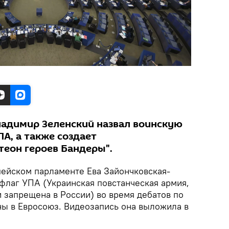
ладимир Зеленский назвал воинскую
ПА, а также создает
теон героев Бандеры".
пейском парламенте Ева Зайончковская-
 флаг УПА (Украинская повстанческая армия,
 запрещена в России) во время дебатов по
ны в Евросоюз. Видеозапись она выложила в