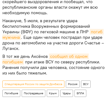
скорейшего выздоровления и пообещал, что
республиканские органы власти окажут им всю
необходимую помощь.
Накануне, 5 июля, в результате удара
беспилотника Вооруженных формирований
Украины (ВФУ) по легковой машине в ЛНР
погиб 
мужчина
. Еще один человек пострадал при ударе
дрона по автомобилю на участке дороги Счастье –
Луганск.
В тот же день Аксёнов
сообщил об одном 
погибшем
при атаке ВСУ по северу республики.
Ранения получили два человека, состояние одного
из них было тяжелым.
Спецоперация России по защите Донбасса
Россия
ВСУ
Погибшие
Пострадавшие
Крым
Удары
БПЛА