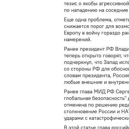
тезис о якобы агрессивно
по нападению на соседние
Еще одна проблема, отмети
снижается порог для возм
Европу в войну гораздо ра
намерений.
Ранее президент РФ Влад
теперь открыто говорят, чт
подчеркнул, что Запад исп
со стороны РФ для обосно
словам президента, Россия
любые внешние и внутренн
Ранее глава МИД РФ Сергей
глобальная безопасность" д
отменена по решению реда
столкновение России и НА
ударами с катастрофическ
В этой статье глава росси