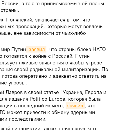
й России, а также приписываемые ей планы
 страны.
л Полянский, заключается в том, что
ожных провокаций, которые могут вовлечь
ньше, вне зависимости от чьих-либо
имир Путин
 заявил
, что страны блока НАТО
о готовятся к войне с Россией. Путин
ользует лживые заявления о якобы угрозе
вания своей радикальной милитаризации. По
 готова оперативно и адекватно ответить на
ие угрозы.
 Лавров в своей статье "Украина, Европа и
ля издания Politico Europe, которая была
кции в последний момент,
заявил
, что
ТО может привести к обмену ядерными
ими последствиями.
йской дипломатии также подчеркнул, что