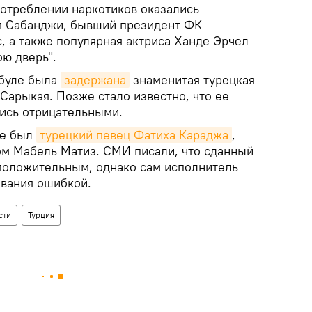
отреблении наркотиков оказались
м Сабанджи, бывший президент ФК
с, а также популярная актриса Ханде Эрчел
ою дверь".
мбуле была
задержана
знаменитая турецкая
Сарыкая. Позже стало известно, что ее
лись отрицательными.
же был
турецкий певец Фатиха Караджа
,
м Мабель Матиз. СМИ писали, что сданный
 положительным, однако сам исполнитель
ования ошибкой.
сти
Турция