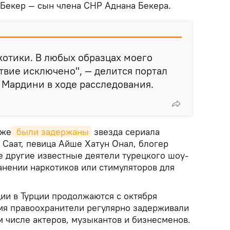
 Бекер — сын члена CHP Аднана Бекера.
котики. В любых образцах моего
твие исключено", — делится портал
 Мардини в ходе расследования.
кже
 были задержаны
звезда сериала
 Саат, певица Айше Хатун Онал, блогер
е другие известные деятели турецкого шоу-
анении наркотиков или стимуляторов для
ии в Турции продолжаются с октября
емя правоохранители регулярно задерживали
м числе актеров, музыкантов и бизнесменов.