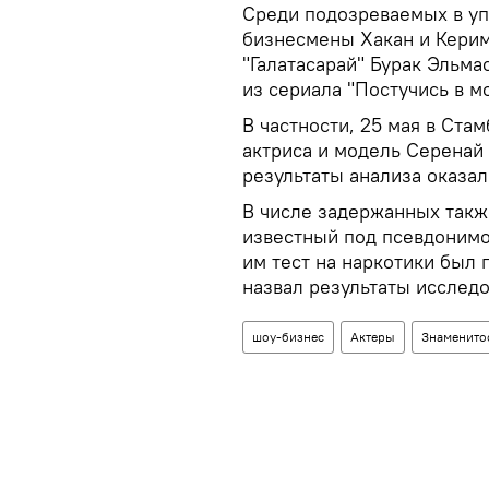
Среди подозреваемых в уп
бизнесмены Хакан и Кери
"Галатасарай" Бурак Эльма
из сериала "Постучись в м
В частности, 25 мая в Ста
актриса и модель Серенай 
результаты анализа оказа
В числе задержанных так
известный под псевдонимо
им тест на наркотики был
назвал результаты исслед
шоу-бизнес
Актеры
Знаменито