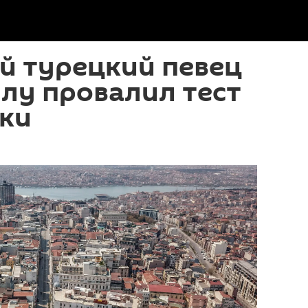
й турецкий певец
лу провалил тест
ики