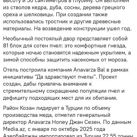
высоту и 50 сантиметров в глубину. Он выполнен
из стволов кедра, дуба, сосны, дерева грецкого
ореха и шелковицы. При создании также
использовались тростник и другие древесные
материалы. На возведение конструкции ушел год.
Необычный постоялый двор представляет собой
81 блок для сотен пчел: это комфортные гнезда,
которые ночью становятся надежным укрытием, а
зимой способны защитить насекомых от мороза.
Отель построила компания Anavarza Bal в рамках
инициативы "Да здравствуют пчелы". Проект
создан, дабы привлечь внимание к
стремительному сокращению популяции пчел и
дефициту подходящих мест для их обитания.
Район Козан лидирует в Турции по объему
производства меда, отметил генеральный
директор Anavarza Honey Джан Сезен. По данным
Media.az, с января по октябрь 2025 года
Азербайджан импортировал из Турции 22,55 тонны