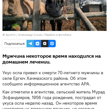
© Sputnik / Александр Сухов
/
Перейти в фотобанк
Подписаться
Мужчина некоторое время находился на
домашнем лечении.
Укус осла привел к смерти 70-летнего мужчины в
селе Ергюч Хачмазского района. Об этом
сообщило информационное агентство APA.
Как отметили в агентстве, сельский житель Мурад
Эсфандияров, 1956 года рождения, пострадал от
укуса осла неделю назад. Он некоторое время
находился на домашнем лечении, но сегодня