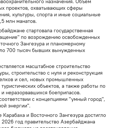
авоохранительного назначения. Объем
ых проектов, охватывающих сферы
ния, культуры, спорта и иные социальные
,5 млн манатов.
ербайджане стартовала государственная
ращение" по возрождению освобожденных
сточного Зангезура и планомерному
оло 700 тысяч бывших вынужденных
ствляется масштабное строительство
ры, строительство с нуля и реконструкция
селков и сел, новых промышленных
 туристических объектов, а также работы по
н и неразорвавшихся боеприпасов.
соответствии с концепциями "умный город",
ной энергии".
е Карабаха и Восточного Зангезура достигло
о 2026 год правительство Азербайджана