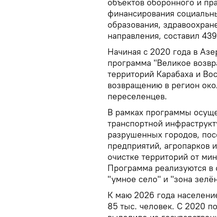
объектов оборонного и пр
финансирования социальн
образования, здравоохране
направления, составил 439
Начиная с 2020 года в Аз
программа "Великое возв
территорий Карабаха и Во
возвращению в регион ок
переселенцев.
В рамках программы осуще
транспортной инфраструкту
разрушенных городов, по
предприятий, агропарков и
очистке территорий от ми
Программа реализуются в 
"умное село" и "зона зелё
К маю 2026 года населени
85 тыс. человек. С 2020 п