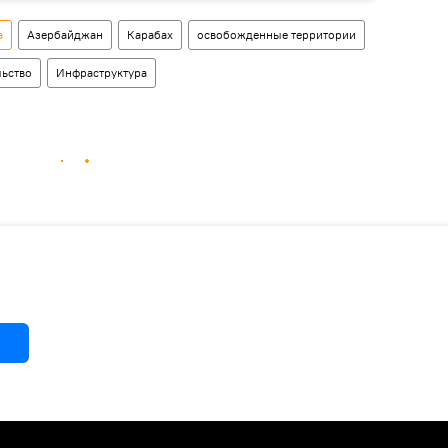
а
Азербайджан
Карабах
освобожденные территории
льство
Инфраструктура