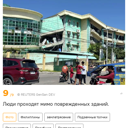
9
/9
© REUTERS GenSan DEV
Люди проходят мимо поврежденных зданий.
Фото
Филиппины
землетрясение
Подземные толчки
Происшествия
Погибшие
Пострадавшие