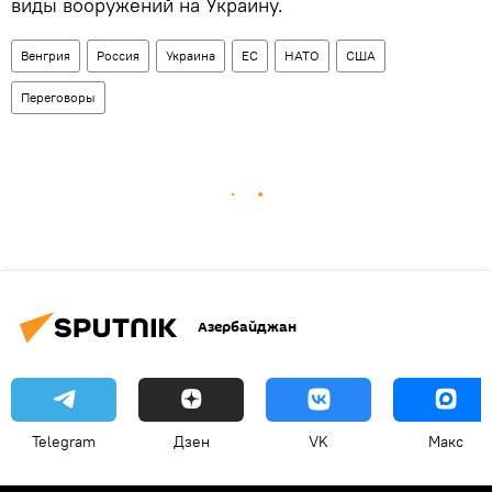
виды вооружений на Украину.
Венгрия
Россия
Украина
ЕС
НАТО
США
Переговоры
Азербайджан
Telegram
Дзен
VK
Макс