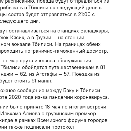
у расписанию, поезда будут отправляться из
прибывать в Тбилиси на следующий день в
цы состав будет отправляться в 21:00 с
 следующего дня.
дут останавливаться на станциях Баладжары,
ёюк-Кясик, а в Грузии — на станции
ном вокзале Тбилиси. На границах обеих
проходить погранично-таможенный досмотр.
 от маршрута и класса обслуживания.
 Тбилиси обойдется путешественникам в 81
Гянджи — 62, из Агстафы — 57. Поездка из
удет стоить 51 манат.
ожное сообщение между Баку и Тбилиси
рте 2020 года из-за пандемии коронавируса.
нии было принято 18 мая по итогам встречи
Ильхама Алиева с грузинским премьер-
идзе в рамках Всемирного форума городов
они также подписали протокол