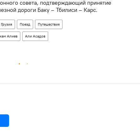
онного совета, подтверждающий принятие
езной дороги Баку – Тбилиси – Карс.
Грузия
Поезд
Путешествия
хам Алиев
Али Асадов