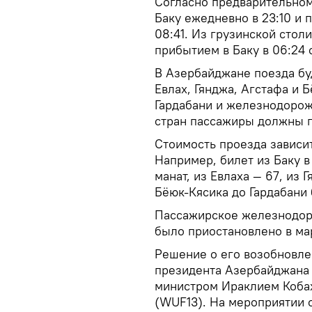
Согласно предварительном
Баку ежедневно в 23:10 и 
08:41. Из грузинской столи
прибытием в Баку в 06:24
В Азербайджане поезда бу
Евлах, Гянджа, Агстафа и Б
Гардабани и железнодорож
стран пассажиры должны 
Стоимость проезда зависит
Например, билет из Баку в
манат, из Евлаха — 67, из 
Бёюк-Кясика до Гардабани б
Пассажирское железнодор
было приостановлено в ма
Решение о его возобновле
президента Азербайджана 
министром Ираклием Кобах
(WUF13). На мероприятии 