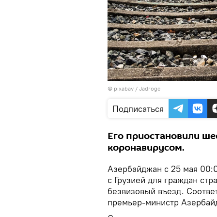
© pixabay /
Jadrogc
Подписаться
Его приостановили шес
коронавирусом.
Азербайджан с 25 мая 00
с Грузией для граждан стр
безвизовый въезд. Соотв
премьер-министр Азербай