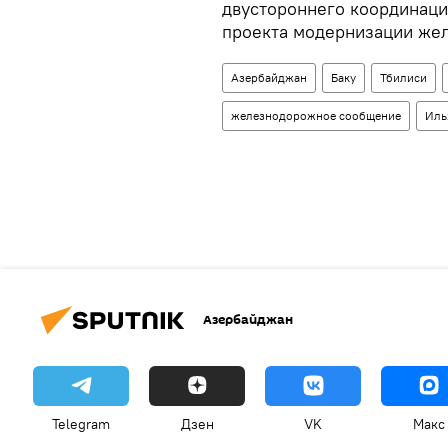
двустороннего координаци
проекта модернизации жел
Азербайджан
Баку
Тбилиси
железнодорожное сообщение
Иль
Азербайджан
Telegram
Дзен
VK
Макс