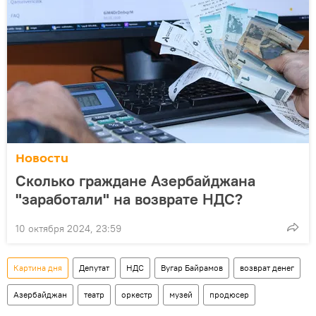
Новости
Сколько граждане Азербайджана
"заработали" на возврате НДС?
10 октября 2024, 23:59
Картина дня
Депутат
НДС
Вугар Байрамов
возврат денег
Азербайджан
театр
оркестр
музей
продюсер