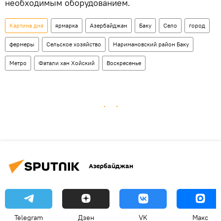
необходимым оборудованием.
Картина дня
ярмарка
Азербайджан
Баку
Село
город
фермеры
Сельское хозяйство
Наримановский район Баку
Метро
Фатали хан Хойский
Воскресенье
Азербайджан
Telegram
Дзен
VK
Макс