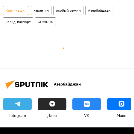
Картина дня
карантин
особый режим
Азербайджан
ковид-паспорт
COVID-19
Азербайджан
Telegram
Дзен
VK
Макс