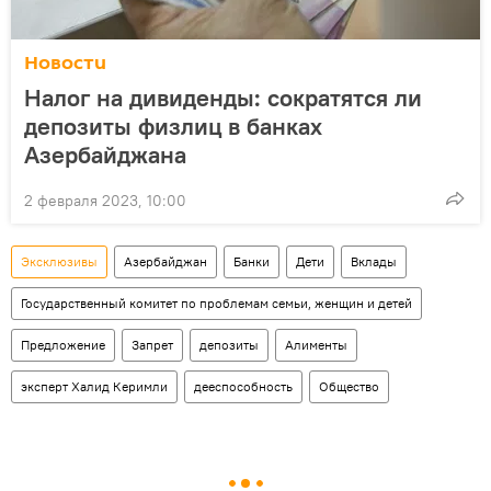
Новости
Налог на дивиденды: сократятся ли
депозиты физлиц в банках
Азербайджана
2 февраля 2023, 10:00
Эксклюзивы
Азербайджан
Банки
Дети
Вклады
Государственный комитет по проблемам семьи, женщин и детей
Предложение
Запрет
депозиты
Алименты
эксперт Халид Керимли
дееспособность
Общество